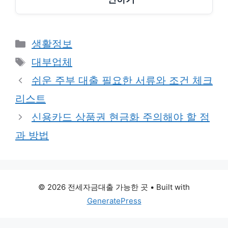
Categories
생활정보
Tags
대부업체
쉬운 주부 대출 필요한 서류와 조건 체크
리스트
신용카드 상품권 현금화 주의해야 할 점
과 방법
© 2026 전세자금대출 가능한 곳
• Built with
GeneratePress