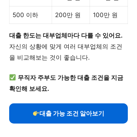
500 이하
200만 원
100만 원
대출 한도는 대부업체마다 다를 수 있어요.
자신의 상황에 맞게 여러 대부업체의 조건
을 비교해보는 것이 좋습니다.
무직자 주부도 가능한 대출 조건을 지금
확인해 보세요.
대출 가능 조건 알아보기