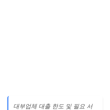
대부업체 대출 한도 및 필요 서