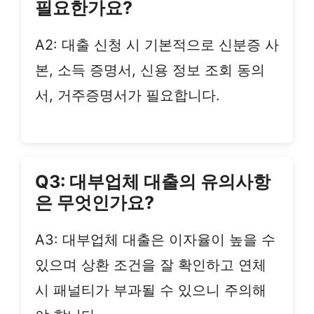
필요한가요?
A2: 대출 신청 시 기본적으로 신분증 사
본, 소득 증명서, 신용 정보 조회 동의
서, 거주증명서가 필요합니다.
Q3: 대부업체 대출의 유의사항
은 무엇인가요?
A3: 대부업체 대출은 이자율이 높을 수
있으며 상환 조건을 잘 확인하고 연체
시 패널티가 부과될 수 있으니 주의해