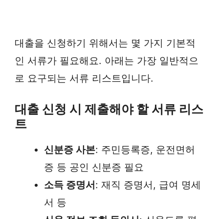
대출을 신청하기 위해서는 몇 가지 기본적
인 서류가 필요해요. 아래는 가장 일반적으
로 요구되는 서류 리스트입니다.
대출 신청 시 제출해야 할 서류 리스
트
신분증 사본
: 주민등록증, 운전면허
증 등 공인 신분증 필요
소득 증명서
: 재직 증명서, 급여 명세
서 등