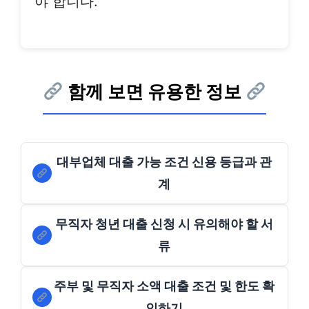
야 합니다.
함께 보면 유용한 정보
대부업체 대출 가능 조건 신용 등급과 관
계
무직자 청년 대출 신청 시 유의해야 할 서
류
주부 및 무직자 소액 대출 조건 및 한도 확
인하기