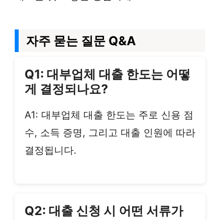
자주 묻는 질문 Q&A
Q1: 대부업체 대출 한도는 어떻
게 결정되나요?
A1: 대부업체 대출 한도는 주로 신용 점
수, 소득 증명, 그리고 대출 인원에 따라
결정됩니다.
Q2: 대출 신청 시 어떤 서류가