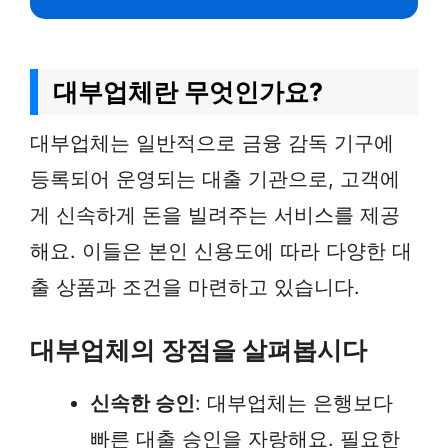
대부업체란 무엇인가요?
대부업체는 일반적으로 금융 감독 기구에
등록되어 운영되는 대출 기관으로, 고객에
게 신속하게 돈을 빌려주는 서비스를 제공
해요. 이들은 본인 신용도에 따라 다양한 대
출 상품과 조건을 마련하고 있습니다.
대부업체의 장점을 살펴봅시다
신속한 승인
: 대부업체는 은행보다
빠른 대출 승인을 자랑해요. 필요한