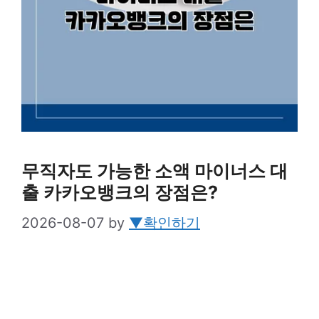
무직자도 가능한 소액 마이너스 대
출 카카오뱅크의 장점은?
2026-08-07
by
▼확인하기