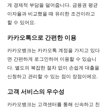
게 경제적 부담을 덜어줍니다. 금융권 평균
이자율과 비교했을 때 유리한 조건이라고
할 수 있어요.
카카오톡으로 간편한 이용
카카오뱅크는 카카오톡 계정을 가지고 있다
면 간편하게 로그인하여 이용할 수 있습니
다. 별도의 복잡한 절차 없이 손쉽게 대출을
신청하고 관리할 수 있는 점이 장점이에요.
고객 서비스의 우수성
카카오뱅크는 고객센터를 통해 신속하고 친