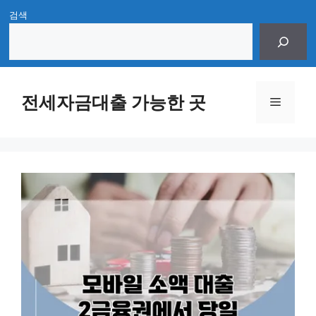
Skip
검색
to
content
전세자금대출 가능한 곳
Menu