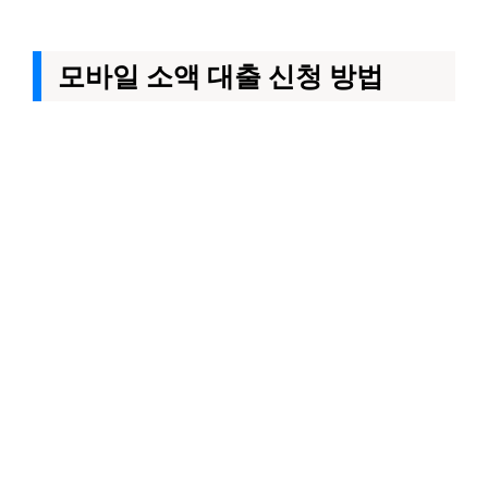
모바일 소액 대출 신청 방법