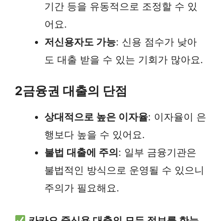
기간 등을 유동적으로 조정할 수 있
어요.
저신용자도 가능
: 신용 점수가 낮아
도 대출 받을 수 있는 기회가 많아요.
2금융권 대출의 단점
상대적으로 높은 이자율
: 이자율이 은
행보다 높을 수 있어요.
불법 대출에 주의
: 일부 금융기관은
불법적인 방식으로 운영될 수 있으니
주의가 필요해요.
카카오 중신용 대출의 모든 정보를 한눈