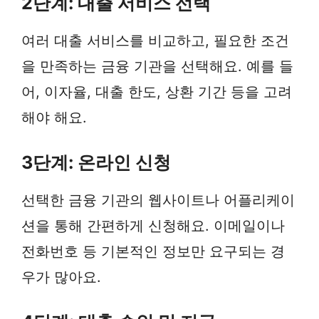
2단계: 대출 서비스 선택
여러 대출 서비스를 비교하고, 필요한 조건
을 만족하는 금융 기관을 선택해요. 예를 들
어, 이자율, 대출 한도, 상환 기간 등을 고려
해야 해요.
3단계: 온라인 신청
선택한 금융 기관의 웹사이트나 어플리케이
션을 통해 간편하게 신청해요. 이메일이나
전화번호 등 기본적인 정보만 요구되는 경
우가 많아요.