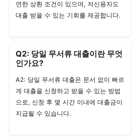
연한 상환 조건이 있으며, 저신용자도
대출 받을 수 있는 기회를 제공합니다.
Q2: 당일 무서류 대출이란 무엇
인가요?
A2: 당일 무서류 대출은 문서 없이 빠르
게 대출을 신청하고 받을 수 있는 방법
으로, 신청 후 몇 시간 이내에 대출금이
지급될 수 있습니다.