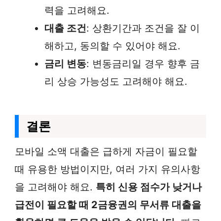
력을 고려해요.
대출 조건
: 상환기간과 조건을 잘 이
해하고, 동의할 수 있어야 해요.
금리 변동
: 변동금리일 경우 향후 금
리 상승 가능성도 고려해야 해요.
결론
모바일 소액 대출은 급하게 자금이 필요할
때 유용한 방법이지만, 여러 가지 유의사항
을 고려해야 해요.
특히 신용 점수가 낮거나
급전이 필요할 때 2금융권의 무서류 대출을