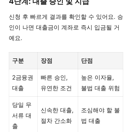
4단계: 대출 승인 및 지급
신청 후 빠르게 결과를 확인할 수 있어요. 승
인이 나면 대출금이 계좌로 즉시 입금될 거
예요.
구분
장점
단점
2금융권
빠른 승인,
높은 이자율,
대출
유연한 조건
불법 대출 위험
당일 무
신속한 대출,
조심해야 할 불
서류 대
절차 간소화
법 대출
출