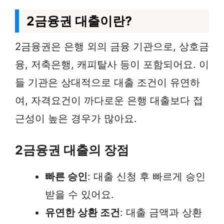
2금융권 대출이란?
2금융권은 은행 외의 금융 기관으로, 상호금
융, 저축은행, 캐피탈사 등이 포함되어요. 이
들 기관은 상대적으로 대출 조건이 유연하
여, 자격요건이 까다로운 은행 대출보다 접
근성이 높은 경우가 많아요.
2금융권 대출의 장점
빠른 승인
: 대출 신청 후 빠르게 승인
받을 수 있어요.
유연한 상환 조건
: 대출 금액과 상환