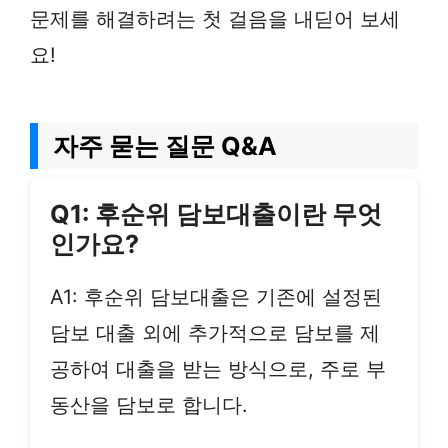
문제를 해결하려는 첫 걸음을 내딛어 보세
요!
자주 묻는 질문 Q&A
Q1: 후순위 담보대출이란 무엇
인가요?
A1: 후순위 담보대출은 기존에 설정된
담보 대출 외에 추가적으로 담보를 제
공하여 대출을 받는 방식으로, 주로 부
동산을 담보로 합니다.