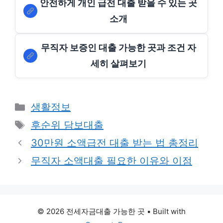
안전하게 개인 급전 대출 받을 수 있는 곳
소개
무직자 보증인 대출 가능한 곳과 조건 자
세히 살펴보기
Categories
생활정보
Tags
후순위 담보대출
30만원 소액급전 대출 받는 법 총정리
무직자 소액대출 필요한 이유와 이점
© 2026 전세자금대출 가능한 곳
• Built with