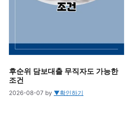
후순위 담보대출 무직자도 가능한
조건
2026-08-07
by
▼확인하기