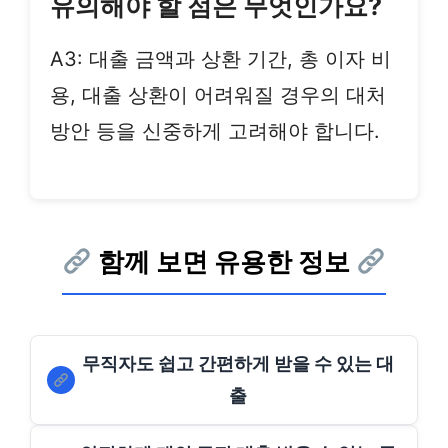
유의해야 할 점은 무엇인가요?
A3: 대출 금액과 상환 기간, 총 이자 비
용, 대출 상환이 어려워질 경우의 대처
방안 등을 신중하게 고려해야 합니다.
함께 보면 유용한 정보
무직자도 쉽고 간편하게 받을 수 있는 대
출