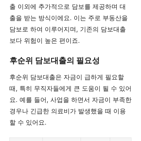
출 이외에 추가적으로 담보를 제공하며 대
출을 받는 방식이에요. 이는 주로 부동산을
담보로 하여 이루어지며, 기존의 담보대출
보다 위험이 높은 편이죠.
후순위 담보대출의 필요성
후순위 담보대출은 자금이 급하게 필요할
때, 특히 무직자들에게 큰 도움이 될 수 있어
요. 예를 들어, 사업을 하면서 자금이 부족한
경우나 긴급한 의료비가 발생했을 때 이용
할 수 있어요.