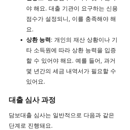
야 해요. 대출 기관이 요구하는 신용
점수가 설정되니, 이를 충족해야 해
요.
상환 능력
: 개인의 재산 상황이나 기
타 소득원에 따라 상환 능력을 입증
할 수 있어야 해요. 예를 들어, 과거
몇 년간의 세금 내역서가 필요할 수
있어요.
대출 심사 과정
담보대출 심사는 일반적으로 다음과 같은
단계로 진행돼요.