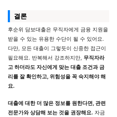
결론
후순위 담보대출은 무직자에게 금융 지원을
받을 수 있는 유용한 수단이 될 수 있어요.
다만, 모든 대출이 그렇듯이 신중한 접근이
필요해요. 반복해서 강조하지만,
무직자라
고 하더라도 자신에게 맞는 대출 조건과 금
리를 잘 확인하고, 위험성을 꼭 숙지해야 해
요.
대출에 대한 더 많은 정보를 원한다면, 관련
전문가와 상담해 보는 것을 권장해요.
자금