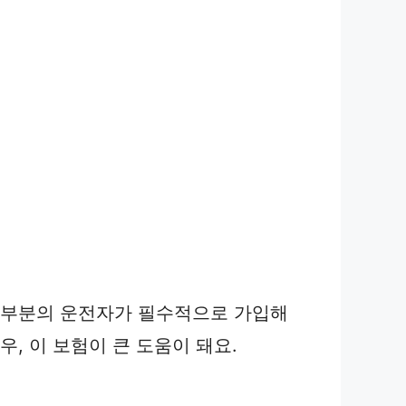
 대부분의 운전자가 필수적으로 가입해
, 이 보험이 큰 도움이 돼요.