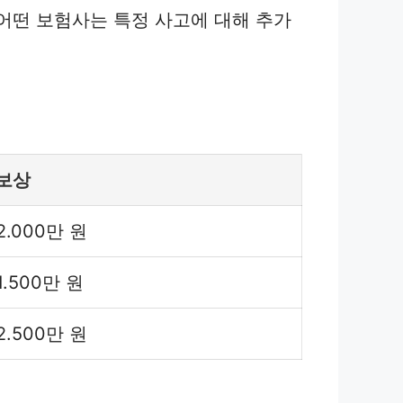
어떤 보험사는 특정 사고에 대해 추가
보상
2.000만 원
1.500만 원
2.500만 원