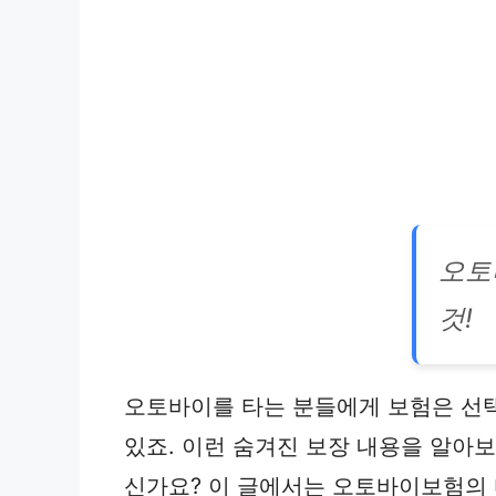
오토
것!
오토바이를 타는 분들에게 보험은 선택
있죠. 이런 숨겨진 보장 내용을 알아
신가요? 이 글에서는 오토바이보험의 