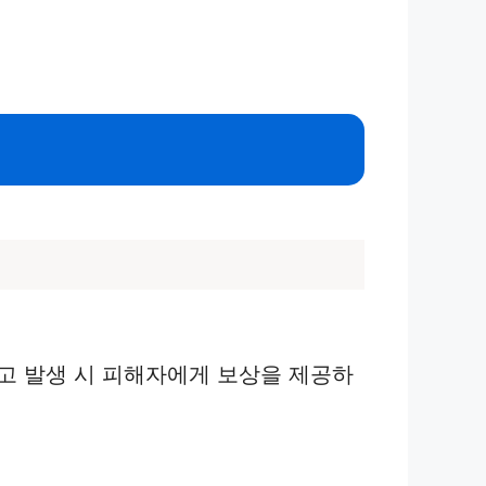
고 발생 시 피해자에게 보상을 제공하