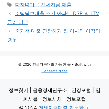
Tags
다자녀가구 전세자금 대출
주택담보대출 조건 아파트 DSR 및 LTV
금리 비교
중기청 대출 연장하기 집 이사와 이직의
경우
© 2026 전세자금대출 가능한 곳
• Built with
GeneratePress
정보찾기
|
금융경제연구소
|
건강포털
|
임
파서블
|
정보서치
|
정보포털
© 2024
전세자금대출 가능한 곳