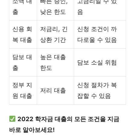
소액 대
빠른 승인,
고금리일 수 있
출
낮은 한도
음
신용 회
저금리, 긴
신청 조건이 까
복 대출
상환 기간
다로울 수 있음
담보 대
높은 대출
담보 소실 위험
출
한도
정부 지
신청 절차가 복
저리 대출
원 대출
잡할 수 있음
2022 학자금 대출의 모든 조건을 지금
바로 알아보세요!