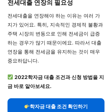
전세대출 연장의 필요성
전세대출을 연장해야 하는 이유는 여러 가
지가 있어요. 특히, 지속적인 경제적 불황과
주택 시장의 변동으로 인해 전세금이 급증
하는 경우가 많기 때문이에요. 따라서 대출
연장을 통해 전세금을 유지하는 것이 매우
중요하답니다.
2022학자금 대출 조건과 신청 방법을 지
금 바로 알아보세요.
학자금 대출 조건 확인하기