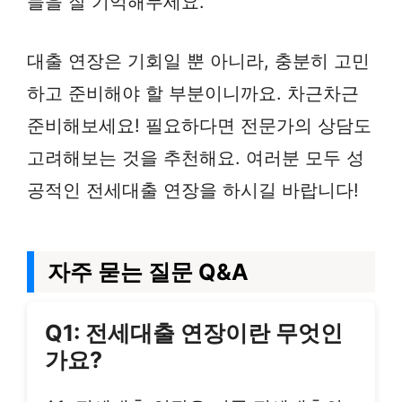
들을 잘 기억해두세요.
대출 연장은 기회일 뿐 아니라, 충분히 고민
하고 준비해야 할 부분이니까요. 차근차근
준비해보세요! 필요하다면 전문가의 상담도
고려해보는 것을 추천해요. 여러분 모두 성
공적인 전세대출 연장을 하시길 바랍니다!
자주 묻는 질문 Q&A
Q1: 전세대출 연장이란 무엇인
가요?