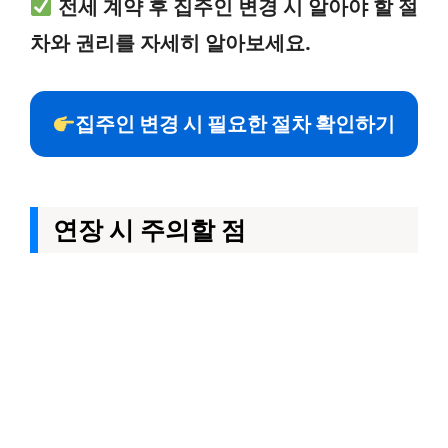
전세 계약 후 집주인 변경 시 알아야 할 절
차와 권리를 자세히 알아보세요.
집주인 변경 시 필요한 절차 확인하기
연장 시 주의할 점