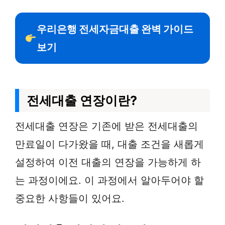
우리은행 전세자금대출 완벽 가이드
보기
전세대출 연장이란?
전세대출 연장은 기존에 받은 전세대출의
만료일이 다가왔을 때, 대출 조건을 새롭게
설정하여 이전 대출의 연장을 가능하게 하
는 과정이에요. 이 과정에서 알아두어야 할
중요한 사항들이 있어요.