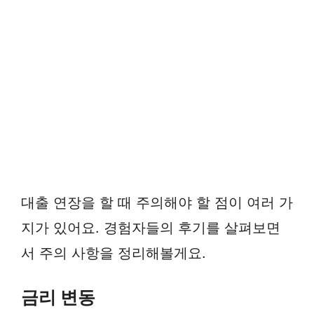
대출 연장을 할 때 주의해야 할 점이 여러 가
지가 있어요. 경험자들의 후기를 살펴보면
서 주의 사항을 정리해볼게요.
금리 변동