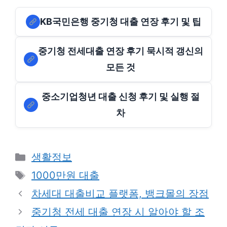
KB국민은행 중기청 대출 연장 후기 및 팁
중기청 전세대출 연장 후기 묵시적 갱신의
모든 것
중소기업청년 대출 신청 후기 및 실행 절
차
Categories
생활정보
Tags
1000만원 대출
차세대 대출비교 플랫폼, 뱅크몰의 장점
중기청 전세 대출 연장 시 알아야 할 조