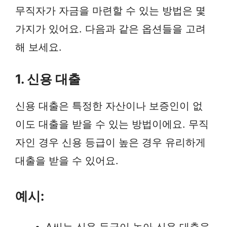
무직자가 자금을 마련할 수 있는 방법은 몇
가지가 있어요. 다음과 같은 옵션들을 고려
해 보세요.
1. 신용 대출
신용 대출은 특정한 자산이나 보증인이 없
이도 대출을 받을 수 있는 방법이에요. 무직
자인 경우 신용 등급이 높은 경우 유리하게
대출을 받을 수 있어요.
예시: