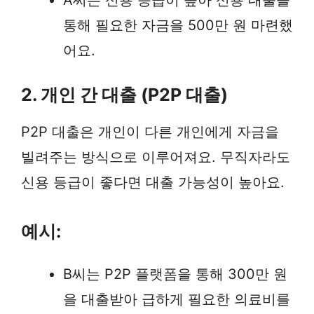
A씨는 신용 등급이 높아 신용 대출을
통해 필요한 자금을 500만 원 마련했
어요.
2. 개인 간 대출 (P2P 대출)
P2P 대출은 개인이 다른 개인에게 자금을
빌려주는 방식으로 이루어져요. 무직자라도
신용 등급이 좋다면 대출 가능성이 높아요.
예시:
B씨는 P2P 플랫폼을 통해 300만 원
을 대출받아 급하게 필요한 의료비를