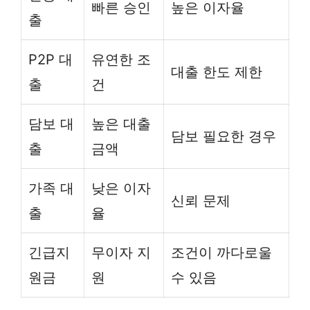
빠른 승인
높은 이자율
출
P2P 대
유연한 조
대출 한도 제한
출
건
담보 대
높은 대출
담보 필요한 경우
출
금액
가족 대
낮은 이자
신뢰 문제
출
율
긴급지
무이자 지
조건이 까다로울
원금
원
수 있음