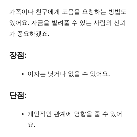
가족이나 친구에게 도움을 요청하는 방법도
있어요. 자금을 빌려줄 수 있는 사람의 신뢰
가 중요하겠죠.
장점:
이자는 낮거나 없을 수 있어요.
단점:
개인적인 관계에 영향을 줄 수 있어
요.