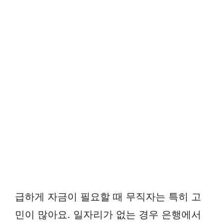
급하게 자금이 필요할 때 무직자는 특히 고
민이 많아요. 일자리가 없는 경우 은행에서