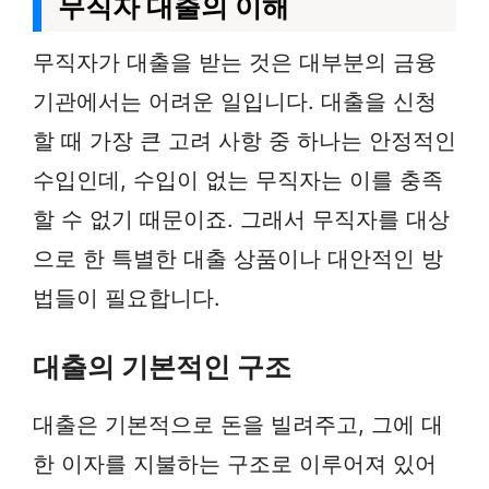
무직자 대출의 이해
무직자가 대출을 받는 것은 대부분의 금융
기관에서는 어려운 일입니다. 대출을 신청
할 때 가장 큰 고려 사항 중 하나는 안정적인
수입인데, 수입이 없는 무직자는 이를 충족
할 수 없기 때문이죠. 그래서 무직자를 대상
으로 한 특별한 대출 상품이나 대안적인 방
법들이 필요합니다.
대출의 기본적인 구조
대출은 기본적으로 돈을 빌려주고, 그에 대
한 이자를 지불하는 구조로 이루어져 있어