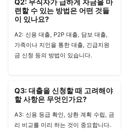
Q2: 무직자가 급하게 자금을 마
련할 수 있는 방법은 어떤 것들
이 있나요?
A2: 신용 대출, P2P 대출, 담보 대출,
가족이나 지인을 통한 대출, 긴급지원
금 신청 등의 방법이 있습니다.
Q3: 대출을 신청할 때 고려해야
할 사항은 무엇인가요?
A3: 신용 등급 확인, 상환 계획 수립, 금
리 비교를 미리 하는 것이 중요합니다.