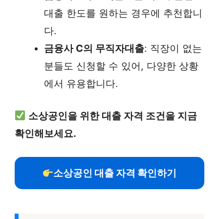
대출 한도를 원하는 경우에 추천합니
다.
금융사 C의 무직자대출
: 직장이 없는
분들도 신청할 수 있어, 다양한 상황
에서 유용합니다.
소상공인을 위한 대출 자격 조건을 지금
확인해보세요.
소상공인 대출 자격 확인하기