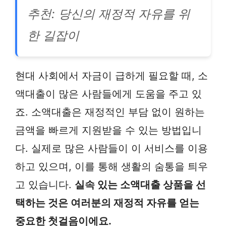
추천: 당신의 재정적 자유를 위
한 길잡이
현대 사회에서 자금이 급하게 필요할 때, 소
액대출이 많은 사람들에게 도움을 주고 있
죠. 소액대출은 재정적인 부담 없이 원하는
금액을 빠르게 지원받을 수 있는 방법입니
다. 실제로 많은 사람들이 이 서비스를 이용
하고 있으며, 이를 통해 생활의 숨통을 틔우
고 있습니다.
실속 있는 소액대출 상품을 선
택하는 것은 여러분의 재정적 자유를 얻는
중요한 첫걸음이에요.