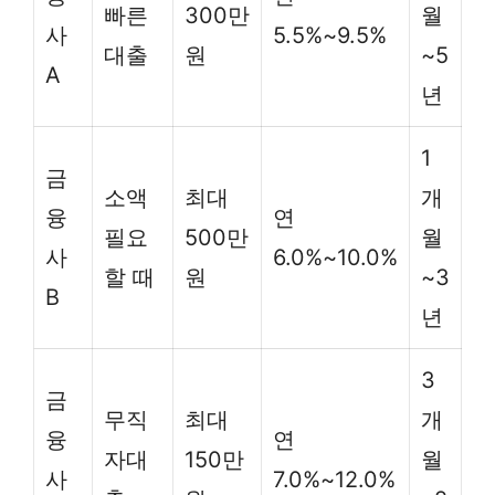
빠른
300만
월
사
5.5%~9.5%
대출
원
~5
A
년
1
금
소액
최대
개
융
연
필요
500만
월
사
6.0%~10.0%
할 때
원
~3
B
년
3
금
무직
최대
개
융
연
자대
150만
월
사
7.0%~12.0%