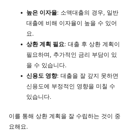
높은 이자율
: 소액대출의 경우, 일반
대출에 비해 이자율이 높을 수 있어
요.
상환 계획 필요
: 대출 후 상환 계획이
필요하며, 추가적인 금리 부담이 있
을 수 있습니다.
신용도 영향
: 대출을 잘 갚지 못하면
신용도에 부정적인 영향을 미칠 수
있습니다.
이를 통해 상환 계획을 잘 수립하는 것이 중
요해요.