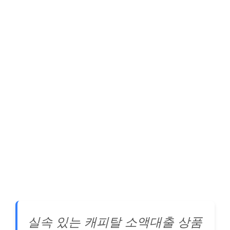
실속 있는 캐피탈 소액대출 상품