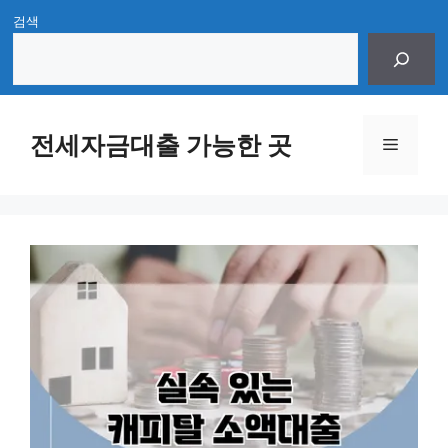
Skip
검색
to
content
전세자금대출 가능한 곳
Menu