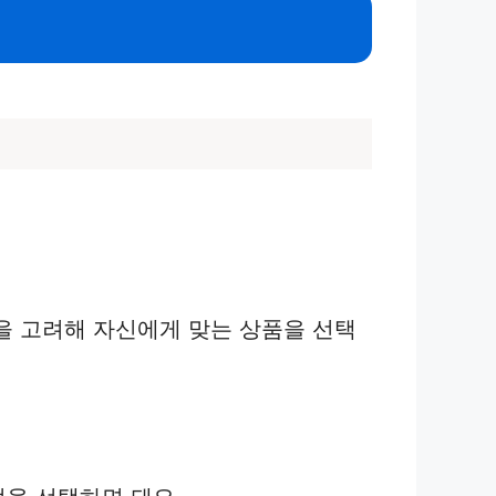
등을 고려해 자신에게 맞는 상품을 선택