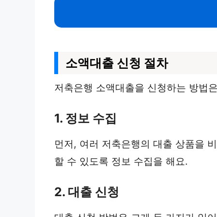
소액대출 신청 절차
저축은행 소액대출을 신청하는 방법은
1. 정보 수집
먼저, 여러 저축은행의 대출 상품을 비
할 수 있도록 정보 수집을 해요.
2. 대출 신청