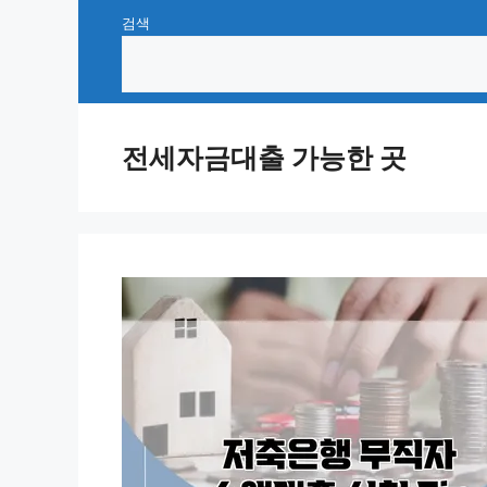
Skip
검색
to
content
전세자금대출 가능한 곳