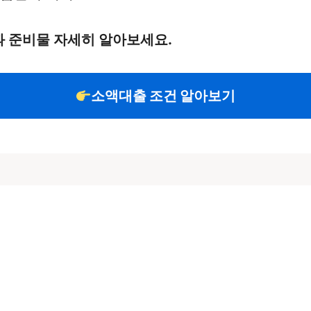
 준비물 자세히 알아보세요.
소액대출 조건 알아보기