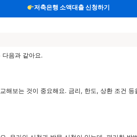
저축은행 소액대출 신청하기
 다음과 같아요.
교해보는 것이 중요해요. 금리, 한도, 상환 조건 