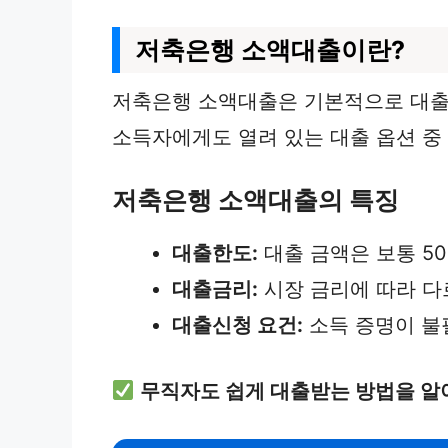
저축은행 소액대출이란?
저축은행 소액대출은 기본적으로 대출 
소득자에게도 열려 있는 대출 옵션 중
저축은행 소액대출의 특징
대출한도:
대출 금액은 보통 50
대출금리:
시장 금리에 따라 다
대출신청 요건:
소득 증명이 불
무직자도 쉽게 대출받는 방법을 알