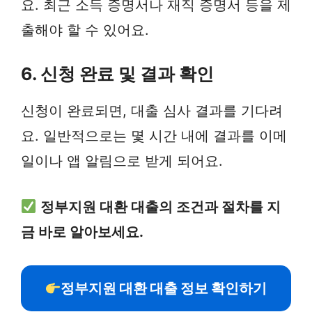
요. 최근 소득 증명서나 재직 증명서 등을 제
출해야 할 수 있어요.
6. 신청 완료 및 결과 확인
신청이 완료되면, 대출 심사 결과를 기다려
요. 일반적으로는 몇 시간 내에 결과를 이메
일이나 앱 알림으로 받게 되어요.
정부지원 대환 대출의 조건과 절차를 지
금 바로 알아보세요.
정부지원 대환 대출 정보 확인하기