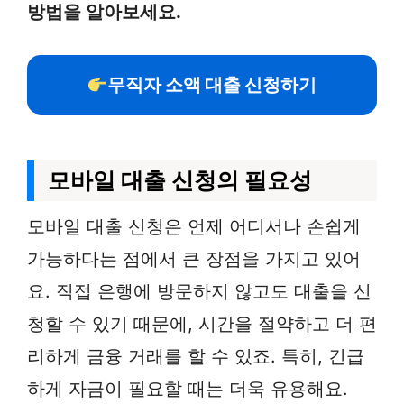
방법을 알아보세요.
무직자 소액 대출 신청하기
모바일 대출 신청의 필요성
모바일 대출 신청은 언제 어디서나 손쉽게
가능하다는 점에서 큰 장점을 가지고 있어
요. 직접 은행에 방문하지 않고도 대출을 신
청할 수 있기 때문에, 시간을 절약하고 더 편
리하게 금융 거래를 할 수 있죠. 특히, 긴급
하게 자금이 필요할 때는 더욱 유용해요.