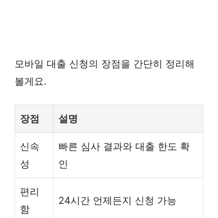
모바일 대출 신청의 장점을 간단히 정리해
볼게요.
장점
설명
신속
빠른 심사 결과와 대출 한도 확
성
인
편리
24시간 언제든지 신청 가능
함