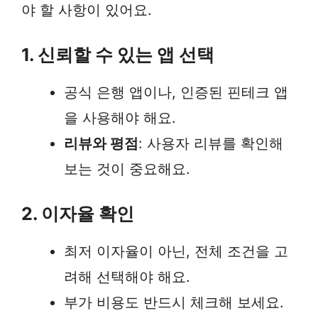
야 할 사항이 있어요.
1. 신뢰할 수 있는 앱 선택
공식 은행 앱이나, 인증된 핀테크 앱
을 사용해야 해요.
리뷰와 평점
: 사용자 리뷰를 확인해
보는 것이 중요해요.
2. 이자율 확인
최저 이자율이 아닌, 전체 조건을 고
려해 선택해야 해요.
부가 비용도 반드시 체크해 보세요.