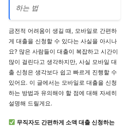
하는 법
금전적 어려움이 생길 때, 모바일로 간편하
게 대출을 신청할 수 있다는 사실을 아시나
요? 많은 사람들이 대출이 복잡하고 시간이
많이 걸린다고 생각하지만, 사실 모바일 대
출 신청은 생각보다 쉽고 빠르게 진행할 수
있어요. 이 글에서는 모바일로 대출을 신청
하는 방법과 유의해야 할 점에 대해 자세히
설명해 드릴게요.
무직자도 간편하게 소액 대출 신청하는