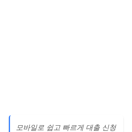
모바일로 쉽고 빠르게 대출 신청