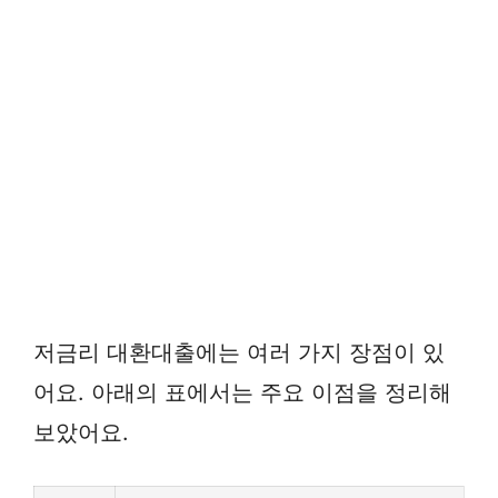
저금리 대환대출에는 여러 가지 장점이 있
어요. 아래의 표에서는 주요 이점을 정리해
보았어요.