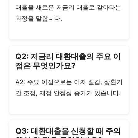
대출을 새로운 저금리 대출로 갈아타는
과정을 말합니다.
Q2: 저금리 대환대출의 주요 이
점은 무엇인가요?
A2: 주요 이점으로는 이자 절감, 상환기
간 조정, 재정 안정성 증가가 있습니다.
Q3: 대환대출을 신청할 때 주의