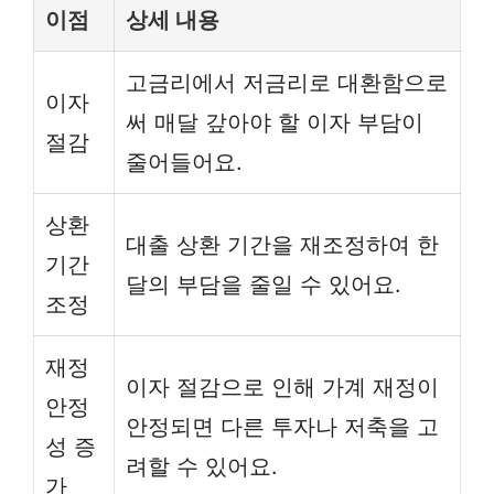
이점
상세 내용
고금리에서 저금리로 대환함으로
이자
써 매달 갚아야 할 이자 부담이
절감
줄어들어요.
상환
대출 상환 기간을 재조정하여 한
기간
달의 부담을 줄일 수 있어요.
조정
재정
이자 절감으로 인해 가계 재정이
안정
안정되면 다른 투자나 저축을 고
성 증
려할 수 있어요.
가