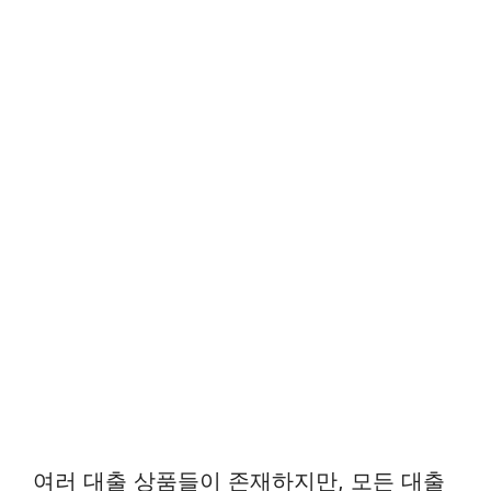
여러 대출 상품들이 존재하지만, 모든 대출