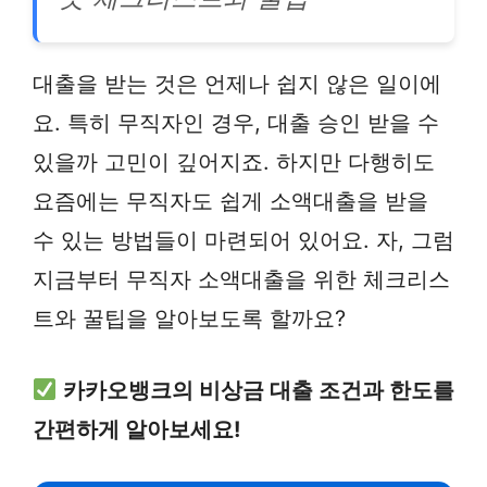
대출을 받는 것은 언제나 쉽지 않은 일이에
요. 특히 무직자인 경우, 대출 승인 받을 수
있을까 고민이 깊어지죠. 하지만 다행히도
요즘에는 무직자도 쉽게 소액대출을 받을
수 있는 방법들이 마련되어 있어요. 자, 그럼
지금부터 무직자 소액대출을 위한 체크리스
트와 꿀팁을 알아보도록 할까요?
카카오뱅크의 비상금 대출 조건과 한도를
간편하게 알아보세요!