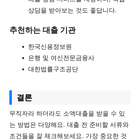
상담을 받아보는 것도 좋답니다.
추천하는 대출 기관
한국신용정보원
은행 및 여신전문금융사
대한법률구조공단
결론
무직자라 하더라도 소액대출을 받을 수 있
는 방법은 다양해요. 대출 전 준비할 서류와
조건들을 잘 체크해보세요. 가장 중요한 것