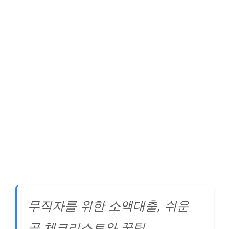
무직자를 위한 소액대출, 쉬운
곳 체크리스트와 꿀팁