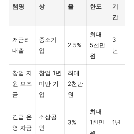
램명
상
율
한도
기
간
최대
저금리
중소기
3
2.5%
5천만
대출
업
년
원
창업 지
창업 1년
최대
원 보조
미만 기
2천만
–
–
금
업
원
최대
긴급 운
소상공
3%
1천만
1년
영 자금
인
원