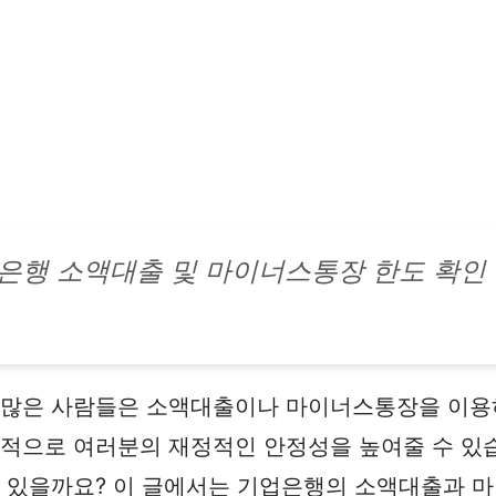
은행 소액대출 및 마이너스통장 한도 확인
 많은 사람들은 소액대출이나 마이너스통장을 이용하
극적으로 여러분의 재정적인 안정성을 높여줄 수 있
수 있을까요? 이 글에서는 기업은행의 소액대출과 