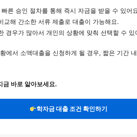
 빠른 승인 절차를 통해 즉시 자금을 받을 수 있어요
비교해 간소한 서류 제출로 대출이 가능해요.
 경우가 많아서 개인의 상황에 맞춰 선택할 수 있
황에서 소액대출을 신청하게 될 경우, 짧은 기간 내
 지금 바로 알아보세요.
학자금 대출 조건 확인하기