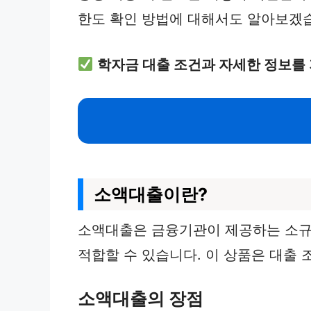
한도 확인 방법에 대해서도 알아보겠
학자금 대출 조건과 자세한 정보를 
소액대출이란?
소액대출은 금융기관이 제공하는 소규모
적합할 수 있습니다. 이 상품은 대출 
소액대출의 장점