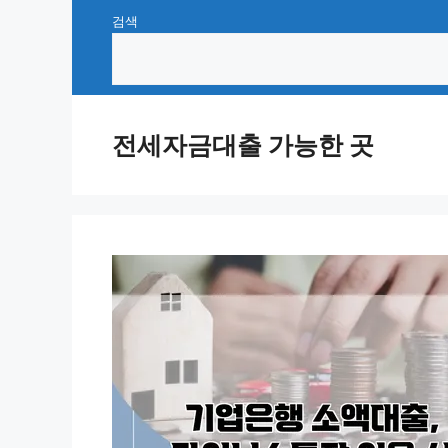
Skip
검색
to
content
전세자금대출 가능한 곳