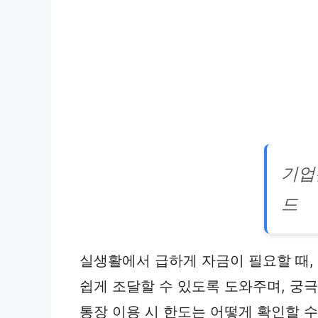
기업
드
실생활에서 급하게 자금이 필요할 때,
쉽게 조달할 수 있도록 도와주며, 궁
통장 이용 시 한도는 어떻게 확인할 