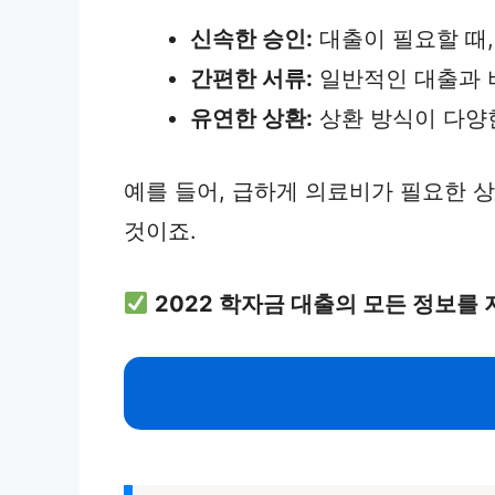
신속한 승인:
대출이 필요할 때,
간편한 서류:
일반적인 대출과 
유연한 상환:
상환 방식이 다양한
예를 들어, 급하게 의료비가 필요한 상
것이죠.
2022 학자금 대출의 모든 정보를