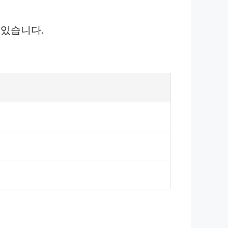
 있습니다.