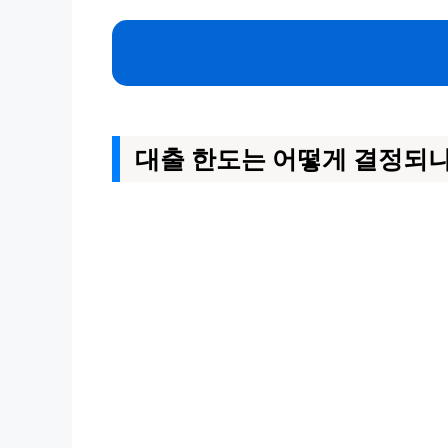
대출 한도는 어떻게 결정되