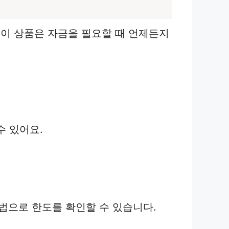
 이 상품은 자금을 필요할 때 언제든지
수 있어요.
법으로 한도를 확인할 수 있습니다.