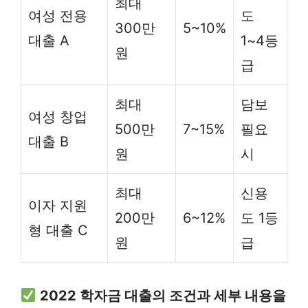
최대
여성 전용
도
300만
5~10%
대출 A
1~4등
원
급
최대
담보
여성 창업
500만
7~15%
필요
대출 B
원
시
최대
신용
이자 지원
200만
6~12%
도 1등
형 대출 C
원
급
2022 학자금 대출의 조건과 세부 내용을