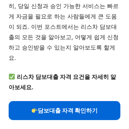
히, 당일 신청과 승인 가능한 서비스는 빠르
게 자금을 필요로 하는 사람들에게 큰 도움
이 되죠. 이번 포스트에서는 리스차 담보대
출의 모든 것을 알아보고, 어떻게 쉽게 신청
하고 승인받을 수 있는지 알아보도록 할게
요.
리스차 담보대출 자격 요건을 자세히 알
아보세요.
담보대출 자격 확인하기