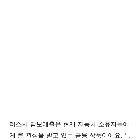
리스차 담보대출은 현재 자동차 소유자들에
게 큰 관심을 받고 있는 금융 상품이에요. 특