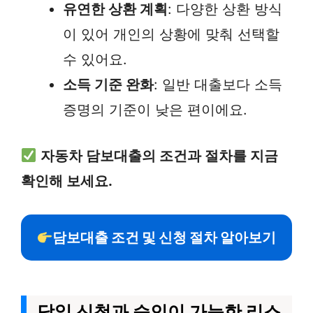
유연한 상환 계획
: 다양한 상환 방식
이 있어 개인의 상황에 맞춰 선택할
수 있어요.
소득 기준 완화
: 일반 대출보다 소득
증명의 기준이 낮은 편이에요.
자동차 담보대출의 조건과 절차를 지금
확인해 보세요.
담보대출 조건 및 신청 절차 알아보기
당일 신청과 승인이 가능한 리스