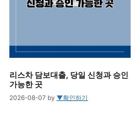
리스차 담보대출, 당일 신청과 승인
가능한 곳
2026-08-07
by
▼확인하기