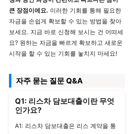
큰 장점이에요.
이러한 기회를 통해 필요한
자금을 손쉽게 확보할 수 있는 방법을 찾아
보세요. 지금 바로 신청해 보시는 건 어떠세
요? 원하는 자금을 빠르게 확보하고 새로운
시작을 할 수 있는 기회를 놓치지 마세요!
자주 묻는 질문 Q&A
Q1: 리스차 담보대출이란 무엇
인가요?
A1: 리스차 담보대출은 리스 계약을 통