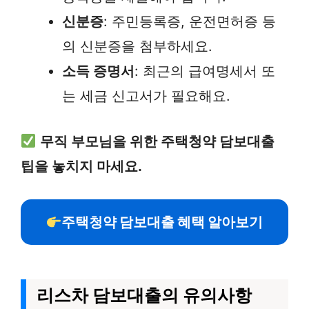
신분증
: 주민등록증, 운전면허증 등
의 신분증을 첨부하세요.
소득 증명서
: 최근의 급여명세서 또
는 세금 신고서가 필요해요.
무직 부모님을 위한 주택청약 담보대출
팁을 놓치지 마세요.
주택청약 담보대출 혜택 알아보기
리스차 담보대출의 유의사항