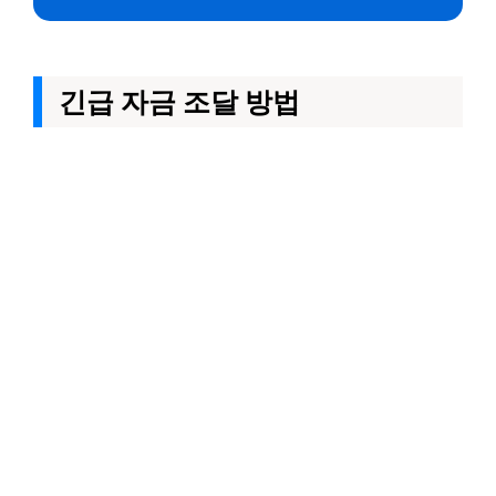
긴급 자금 조달 방법