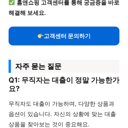
홈앤쇼핑 고객센터를 통해 궁금증을 바로
해결해 보세요.
고객센터 문의하기
자주 묻는 질문
Q1: 무직자는 대출이 정말 가능한가
요?
무직자도 대출이 가능하며, 다양한 상품과
옵션이 있습니다. 자신의 상황에 맞는 대출
상품을 찾아보는 것이 중요해요.