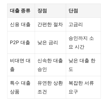
대출 종류
장점
단점
신용 대출
간편한 절차
고금리
승인까지 소
P2P 대출
낮은 금리
요 시간
비대면 대
신속한 대출
낮은 대출 한
출
승인
도
특수 대출
유연한 상환
복잡한 서류
상품
조건
요구