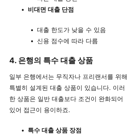
비대면 대출 단점
대출 한도가 낮을 수 있음
신용 점수에 따라 다름
4. 은행의 특수 대출 상품
일부 은행에서는 무직자나 프리랜서를 위해
특별히 설계된 대출 상품이 있습니다. 이러
한 상품은 일반 대출보다 조건이 완화되어
있어 접근이 용이하죠.
특수 대출 상품 장점