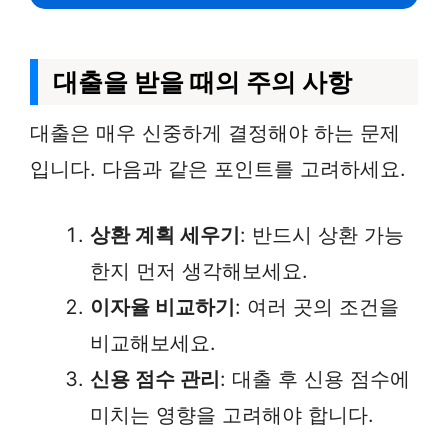
대출을 받을 때의 주의 사항
대출은 매우 신중하게 결정해야 하는 문제
입니다. 다음과 같은 포인트를 고려하세요.
상환 계획 세우기
: 반드시 상환 가능
한지 먼저 생각해보세요.
이자율 비교하기
: 여러 곳의 조건을
비교해보세요.
신용 점수 관리
: 대출 후 신용 점수에
미치는 영향을 고려해야 합니다.