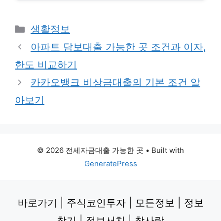
Categories
생활정보
아파트 담보대출 가능한 곳 조건과 이자,
한도 비교하기
카카오뱅크 비상금대출의 기본 조건 알
아보기
© 2026 전세자금대출 가능한 곳
• Built with
GeneratePress
바로가기
|
주식코인투자
|
모든정보
|
정보
찾기
|
정보서치
|
창사랑