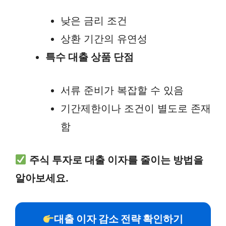
낮은 금리 조건
상환 기간의 유연성
특수 대출 상품 단점
서류 준비가 복잡할 수 있음
기간제한이나 조건이 별도로 존재
함
주식 투자로 대출 이자를 줄이는 방법을
알아보세요.
대출 이자 감소 전략 확인하기