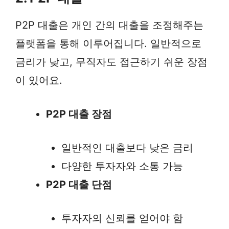
P2P 대출은 개인 간의 대출을 조정해주는
플랫폼을 통해 이루어집니다. 일반적으로
금리가 낮고, 무직자도 접근하기 쉬운 장점
이 있어요.
P2P 대출 장점
일반적인 대출보다 낮은 금리
다양한 투자자와 소통 가능
P2P 대출 단점
투자자의 신뢰를 얻어야 함