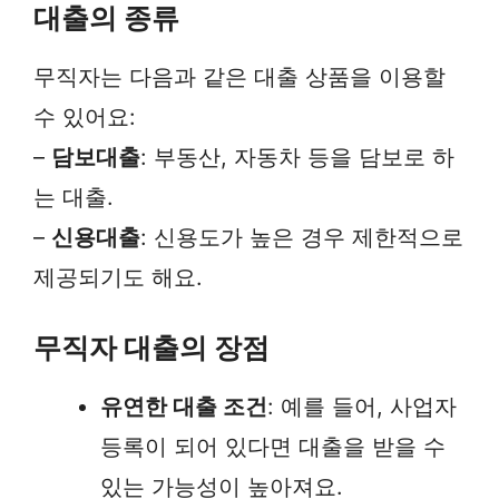
대출의 종류
무직자는 다음과 같은 대출 상품을 이용할
수 있어요:
–
담보대출
: 부동산, 자동차 등을 담보로 하
는 대출.
–
신용대출
: 신용도가 높은 경우 제한적으로
제공되기도 해요.
무직자 대출의 장점
유연한 대출 조건
: 예를 들어, 사업자
등록이 되어 있다면 대출을 받을 수
있는 가능성이 높아져요.