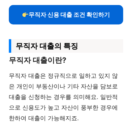
무직자 신용 대출 조건 확인하기
무직자 대출의 특징
무직자 대출이란?
무직자 대출은 정규직으로 일하고 있지 않
은 개인이 부동산이나 기타 자산을 담보로
대출을 신청하는 경우를 의미해요. 일반적
으로 신용도가 높고 자산이 풍부한 경우에
한하여 대출이 가능해지죠.