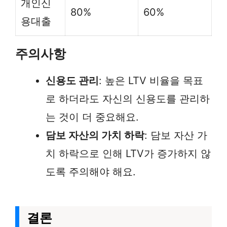
개인신
80%
60%
용대출
주의사항
신용도 관리
: 높은 LTV 비율을 목표
로 하더라도 자신의 신용도를 관리하
는 것이 더 중요해요.
담보 자산의 가치 하락
: 담보 자산 가
치 하락으로 인해 LTV가 증가하지 않
도록 주의해야 해요.
결론