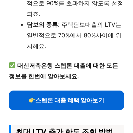
적으로 90%를 초과하지 않도록 설정
되죠.
담보의 종류
: 주택담보대출의 LTV는
일반적으로 70%에서 80%사이에 위
치해요.
대신저축은행 스텝론 대출에 대한 모든
정보를 한번에 알아보세요.
스텝론 대출 혜택 알아보기
최대 LTV 추가 한도 조회 방법