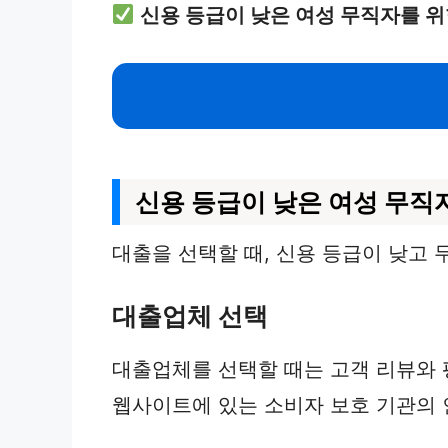
신용 등급이 낮은 여성 무직자를 위
신용 등급이 낮은 여성 무직
대출을 선택할 때, 신용 등급이 낮고 
대출업체 선택
대출업체를 선택할 때는 고객 리뷰와 
웹사이트에 있는 소비자 보호 기관의 