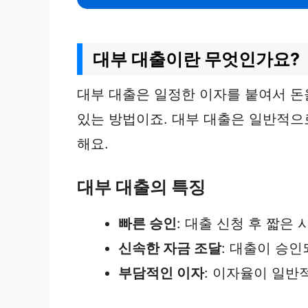
대부 대출이란 무엇인가요?
대부 대출은 일정한 이자를 붙여서 돈
있는 방법이죠. 대부 대출은 일반적으
해요.
대부 대출의 특징
빠른 승인
: 대출 신청 후 짧은
신속한 자금 조달
: 대출이 승인
부담적인 이자
: 이자율이 일반