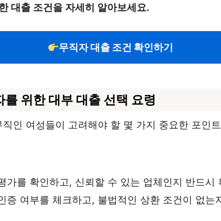
한 대출 조건을 자세히 알아보세요.
무직자 대출 조건 확인하기
자를 위한 대부 대출 선택 요령
무직인 여성들이 고려해야 할 몇 가지 중요한 포인트
평가를 확인하고, 신뢰할 수 있는 업체인지 반드시 
인증 여부를 체크하고, 불법적인 상환 조건이 없는지