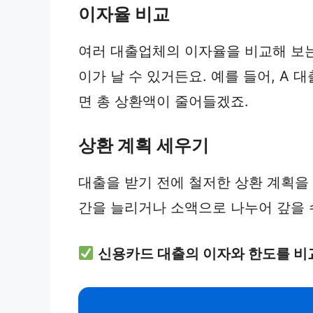
이자율 비교
여러 대출업체의 이자율을 비교해 보는
이가 날 수 있거든요. 예를 들어, A 
면 총 상환액이 줄어들겠죠.
상환 계획 세우기
대출을 받기 전에 철저한 상환 계획을 
간을 늘리거나 소액으로 나누어 갚을 
신용카드 대출의 이자와 한도를 비