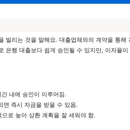
을 빌리는 것을 말해요. 대출업체와의 계약을 통해 
로 은행 대출보다 쉽게 승인될 수 있지만, 이자율이
 시간 내에 승인이 이루어짐.
되면 즉시 자금을 받을 수 있음.
적으로 높아 상환 계획을 잘 세워야 함.