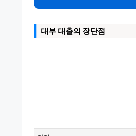
대부 대출의 장단점