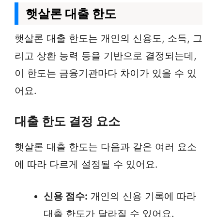
햇살론 대출 한도
햇살론 대출 한도는 개인의 신용도, 소득, 그
리고 상환 능력 등을 기반으로 결정되는데,
이 한도는 금융기관마다 차이가 있을 수 있
어요.
대출 한도 결정 요소
햇살론 대출 한도는 다음과 같은 여러 요소
에 따라 다르게 설정될 수 있어요.
신용 점수:
개인의 신용 기록에 따라
대출 한도가 달라질 수 있어요.