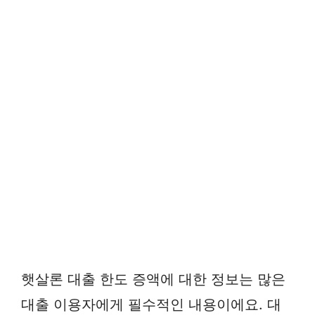
햇살론 대출 한도 증액에 대한 정보는 많은
대출 이용자에게 필수적인 내용이에요. 대