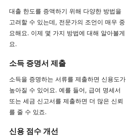
대출 한도를 증액하기 위해 다양한 방법을
고려할 수 있는데, 전문가의 조언이 매우 중
요해요. 이제 몇 가지 방법에 대해 알아볼게
요.
소득 증명서 제출
소득을 증명하는 서류를 제출하면 신용도가
높아질 수 있어요. 예를 들어, 급여 명세서
또는 세금 신고서를 제출하면 더 많은 신뢰
를 줄 수 있죠.
신용 점수 개선