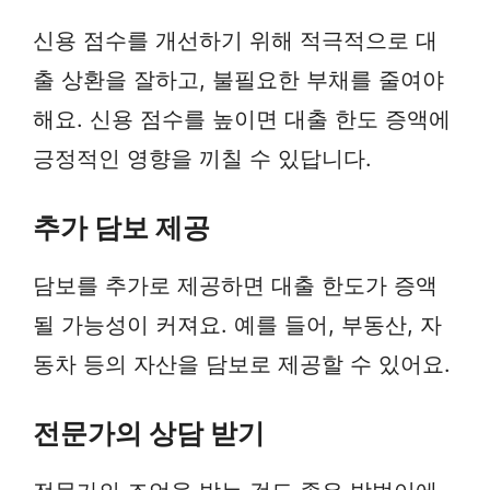
신용 점수를 개선하기 위해 적극적으로 대
출 상환을 잘하고, 불필요한 부채를 줄여야
해요. 신용 점수를 높이면 대출 한도 증액에
긍정적인 영향을 끼칠 수 있답니다.
추가 담보 제공
담보를 추가로 제공하면 대출 한도가 증액
될 가능성이 커져요. 예를 들어, 부동산, 자
동차 등의 자산을 담보로 제공할 수 있어요.
전문가의 상담 받기