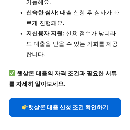
가능해요.
신속한 심사:
대출 신청 후 심사가 빠
르게 진행돼요.
저신용자 지원:
신용 점수가 낮더라
도 대출을 받을 수 있는 기회를 제공
합니다.
햇살론 대출의 자격 조건과 필요한 서류
를 자세히 알아보세요.
햇살론 대출 신청 조건 확인하기