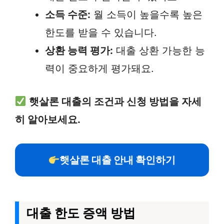
소득 수준:
월 소득이 높을수록 높은
한도를 받을 수 있습니다.
상환 능력 평가:
대출 상환 가능한 능
력이 중요하게 평가돼요.
햇살론 대출의 조건과 신청 방법을 자세
히 알아보세요.
햇살론 대출 안내 확인하기
대출 한도 증액 방법