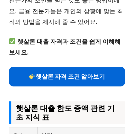
전문가의 조언을 받는 것도 좋은 방법이에
요. 금융 전문가들은 개인의 상황에 맞는 최
적의 방법을 제시해 줄 수 있어요.
햇살론 대출 자격과 조건을 쉽게 이해해
보세요.
햇살론 자격 조건 알아보기
햇살론 대출 한도 증액 관련 기
초 지식 표