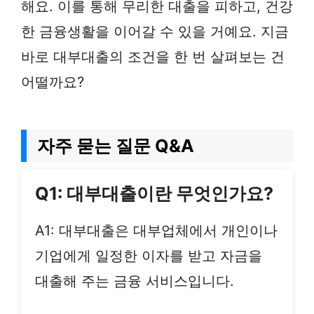
해요. 이를 통해 무리한 대출을 피하고, 건강
한 금융생활을 이어갈 수 있을 거예요. 지금
바로 대부대출의 조건을 한 번 살펴보는 건
어떨까요?
자주 묻는 질문 Q&A
Q1: 대부대출이란 무엇인가요?
A1: 대부대출은 대부업체에서 개인이나
기업에게 일정한 이자를 받고 자금을
대출해 주는 금융 서비스입니다.