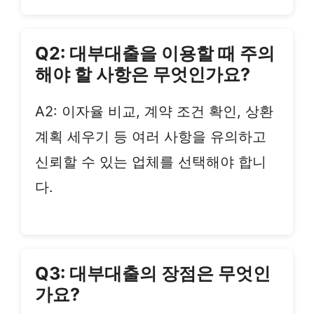
Q2: 대부대출을 이용할 때 주의
해야 할 사항은 무엇인가요?
A2: 이자율 비교, 계약 조건 확인, 상환
계획 세우기 등 여러 사항을 유의하고
신뢰할 수 있는 업체를 선택해야 합니
다.
Q3: 대부대출의 장점은 무엇인
가요?