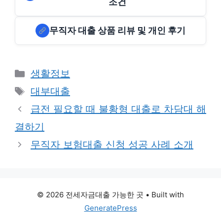
조건
무직자 대출 상품 리뷰 및 개인 후기
Categories
생활정보
Tags
대부대출
급전 필요할 때 불황형 대출로 차담대 해
결하기
무직자 보험대출 신청 성공 사례 소개
© 2026 전세자금대출 가능한 곳
• Built with
GeneratePress