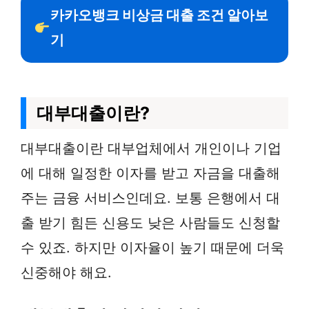
카카오뱅크 비상금 대출 조건 알아보
기
대부대출이란?
대부대출이란 대부업체에서 개인이나 기업
에 대해 일정한 이자를 받고 자금을 대출해
주는 금융 서비스인데요. 보통 은행에서 대
출 받기 힘든 신용도 낮은 사람들도 신청할
수 있죠. 하지만 이자율이 높기 때문에 더욱
신중해야 해요.