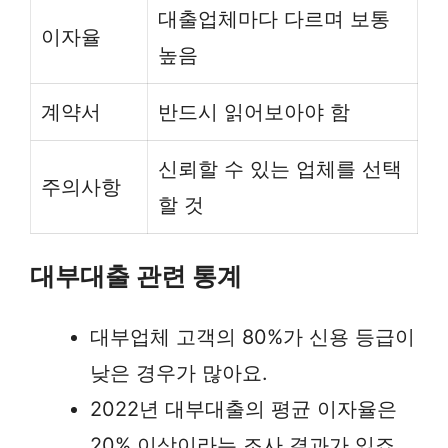
대출업체마다 다르며 보통
이자율
높음
계약서
반드시 읽어보아야 함
신뢰할 수 있는 업체를 선택
주의사항
할 것
대부대출 관련 통계
대부업체 고객의 80%가 신용 등급이
낮은 경우가 많아요.
2022년 대부대출의 평균 이자율은
20% 이상이라는 조사 결과가 있죠.