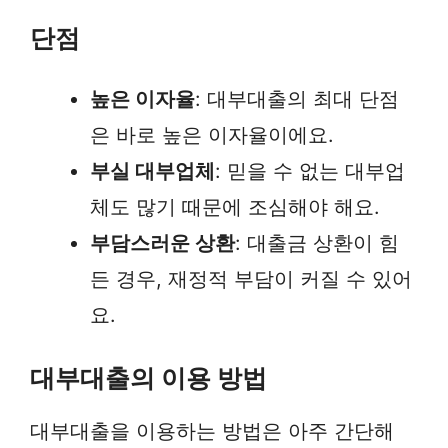
단점
높은 이자율
: 대부대출의 최대 단점
은 바로 높은 이자율이에요.
부실 대부업체
: 믿을 수 없는 대부업
체도 많기 때문에 조심해야 해요.
부담스러운 상환
: 대출금 상환이 힘
든 경우, 재정적 부담이 커질 수 있어
요.
대부대출의 이용 방법
대부대출을 이용하는 방법은 아주 간단해