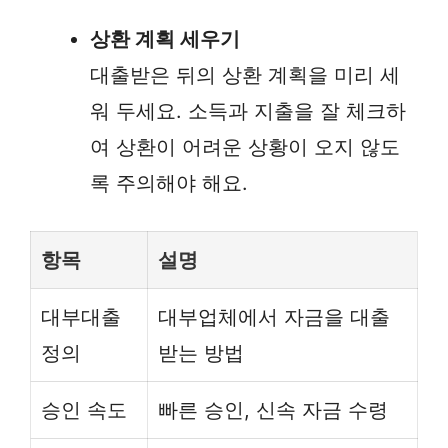
상환 계획 세우기
대출받은 뒤의 상환 계획을 미리 세
워 두세요. 소득과 지출을 잘 체크하
여 상환이 어려운 상황이 오지 않도
록 주의해야 해요.
항목
설명
대부대출
대부업체에서 자금을 대출
정의
받는 방법
승인 속도
빠른 승인, 신속 자금 수령