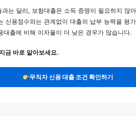
과는 달리, 보험대출은 소득 증명이 필요하지 않아
 신용점수와는 관계없이 대출의 납부 능력을 평가
대출에 비해 이자율이 더 낮은 경우가 많습니다.
지금 바로 알아보세요.
무직자 신용 대출 조건 확인하기