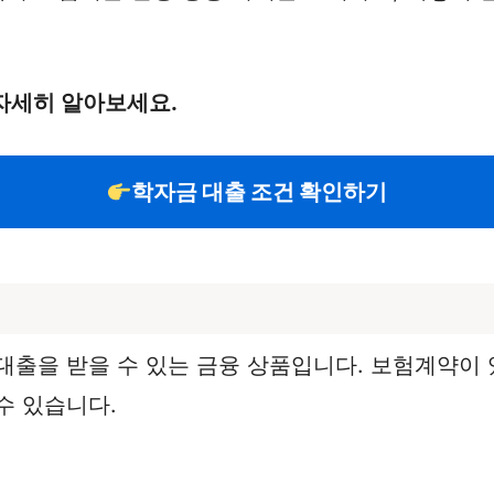
 자세히 알아보세요.
학자금 대출 조건 확인하기
출을 받을 수 있는 금융 상품입니다. 보험계약이 있
수 있습니다.