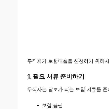
무직자가 보험대출을 신청하기 위해서는
1. 필요 서류 준비하기
무직자는 담보가 되는 보험 서류를 준
보험 증권