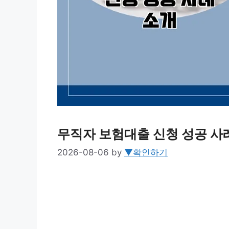
무직자 보험대출 신청 성공 사
2026-08-06
by
▼확인하기