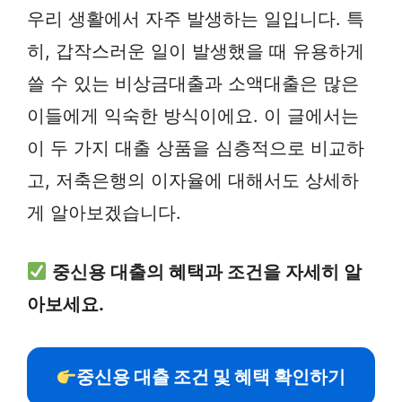
우리 생활에서 자주 발생하는 일입니다. 특
히, 갑작스러운 일이 발생했을 때 유용하게
쓸 수 있는 비상금대출과 소액대출은 많은
이들에게 익숙한 방식이에요. 이 글에서는
이 두 가지 대출 상품을 심층적으로 비교하
고, 저축은행의 이자율에 대해서도 상세하
게 알아보겠습니다.
중신용 대출의 혜택과 조건을 자세히 알
아보세요.
중신용 대출 조건 및 혜택 확인하기