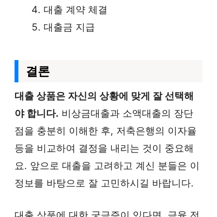
대출 계약 체결
대출금 지급
결론
대출 상품은 자신의 상황에 맞게 잘 선택해
야 합니다.
비상금대출과 소액대출의 장단
점을 충분히 이해한 후, 저축은행의 이자율
등을 비교하여 결정을 내리는 것이 중요해
요. 앞으로 대출을 고려하고 계신 분들은 이
정보를 바탕으로 잘 고민하시길 바랍니다.
대출 상품에 대한 궁금증이 있다면, 금융 전