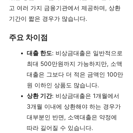
고 여러 가지 금융기관에서 제공하며, 상환
기간이 짧은 경우가 많습니다.
주요 차이점
대출 한도
: 비상금대출은 일반적으로
최대 500만원까지 가능하지만, 소액
대출은 그보다 더 적은 금액인 100만
원 이하인 상품도 많습니다.
상환 기간
: 비상금대출은 1개월에서
3개월 이내에 상환해야 하는 경우가
대부분인 반면, 소액대출은 약정에
따라 길어질 수 있습니다.