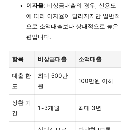
이자율
: 비상금대출의 경우, 신용도
에 따라 이자율이 달라지지만 일반적
으로 소액대출보다 상대적으로 높은
편입니다.
항목
비상금대출
소액대출
대출 한
최대 500만
100만원 이하
도
원
상환 기
1~3개월
최대 3년
간
상대적으로
다양함 (보통