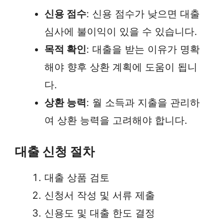
신용 점수
: 신용 점수가 낮으면 대출
심사에 불이익이 있을 수 있습니다.
목적 확인
: 대출을 받는 이유가 명확
해야 향후 상환 계획에 도움이 됩니
다.
상환 능력
: 월 소득과 지출을 관리하
여 상환 능력을 고려해야 합니다.
대출 신청 절차
대출 상품 검토
신청서 작성 및 서류 제출
신용도 및 대출 한도 결정