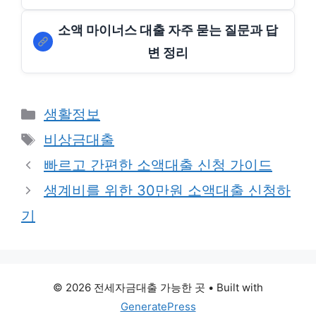
소액 마이너스 대출 자주 묻는 질문과 답
변 정리
Categories
생활정보
Tags
비상금대출
빠르고 간편한 소액대출 신청 가이드
생계비를 위한 30만원 소액대출 신청하
기
© 2026 전세자금대출 가능한 곳
• Built with
GeneratePress